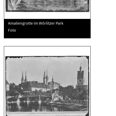
Amaliengrotte im Wörlitzer Park
Foto